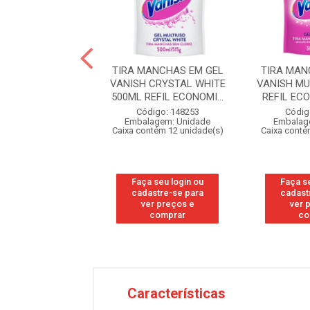
MANCHAS EM PO
TIRA MANCHAS EM GEL
TIRA MAN
MULTI POWER OXI
VANISH CRYSTAL WHITE
VANISH MU
 450G PARA R...
500ML REFIL ECONOMI...
REFIL ECO
digo: 127604
Código: 148253
Códig
agem: Unidade
Embalagem: Unidade
Embalag
ntém 12 unidade(s)
Caixa contém 12 unidade(s)
Caixa conté
 seu login ou
Faça seu login ou
Faça s
astre-se para
cadastre-se para
cadast
er preços e
ver preços e
ver 
comprar
comprar
co
Características