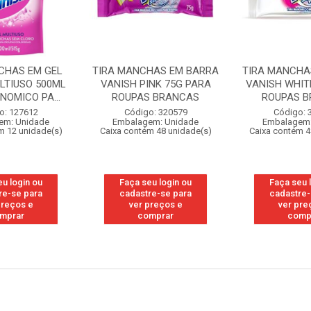
CHAS EM GEL
TIRA MANCHAS EM BARRA
TIRA MANCHA
LTIUSO 500ML
VANISH PINK 75G PARA
VANISH WHIT
NOMICO PA...
ROUPAS BRANCAS
ROUPAS 
o: 127612
Código: 320579
Código: 
em: Unidade
Embalagem: Unidade
Embalagem:
m 12 unidade(s)
Caixa contém 48 unidade(s)
Caixa contém 4
eu login ou
Faça seu login ou
Faça seu 
re-se para
cadastre-se para
cadastre-
preços e
ver preços e
ver pre
mprar
comprar
comp