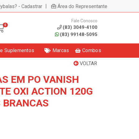
|
lybalas? - Cadastrar
Área do Representante
Fale Conosco
0
(83) 3049-4100
(83) 99148-5095
 e Suplementos
Marcas
Combos
VOLTAR
S EM PO VANISH
TE OXI ACTION 120G
S BRANCAS