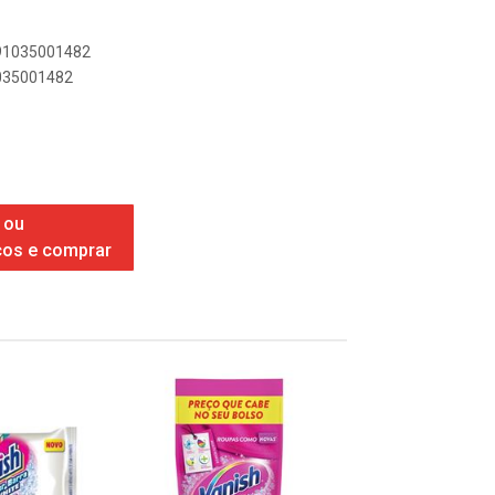
891035001482
1035001482
 ou
ços e comprar