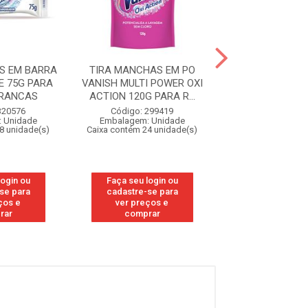
S EM BARRA
TIRA MANCHAS EM PO
TIRA MANCHAS
E 75G PARA
VANISH MULTI POWER OXI
VANISH CRYSTA
BRANCAS
ACTION 120G PARA R...
200ML REFIL EC
320576
Código: 299419
Código: 29
 Unidade
Embalagem: Unidade
Embalagem: U
8 unidade(s)
Caixa contém 24 unidade(s)
Caixa contém 12 u
login ou
Faça seu login ou
Faça seu log
se para
cadastre-se para
cadastre-se
ços e
ver preços e
ver preços
rar
comprar
compra