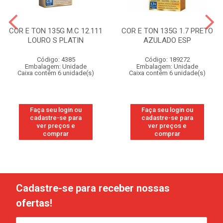
COR E TON 135G M.C 12.111
COR E TON 135G 1.7 PRETO
LOURO S PLATIN
AZULADO ESP
Código: 4385
Código: 189272
Embalagem: Unidade
Embalagem: Unidade
Caixa contém 6 unidade(s)
Caixa contém 6 unidade(s)
Faça seu login ou
Faça seu login ou
cadastre-se para
cadastre-se para
ver preços e
ver preços e
comprar
comprar
Cadastre-se para receber nossas
ofertas!