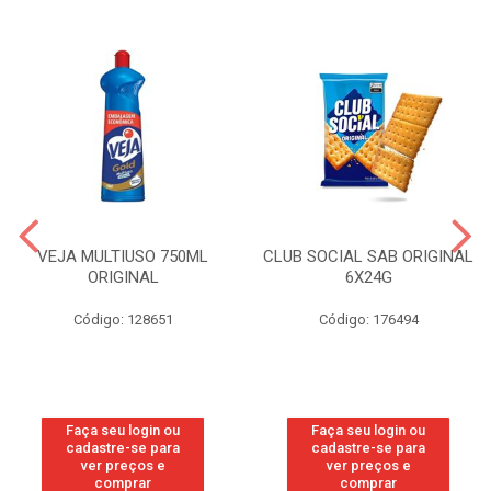
VEJA MULTIUSO 750ML
CLUB SOCIAL SAB ORIGINAL
ORIGINAL
6X24G
Código: 128651
Código: 176494
Faça seu login ou
Faça seu login ou
cadastre-se para
cadastre-se para
ver preços e
ver preços e
comprar
comprar