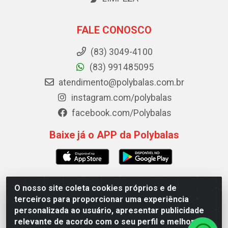
FALE CONOSCO
(83) 3049-4100
(83) 991485095
atendimento@polybalas.com.br
instagram.com/polybalas
facebook.com/Polybalas
Baixe já o APP da Polybalas
O nosso site coleta cookies próprios e de
Polybalas - Rua João Miguel de Souza, 173 Galpão B -
terceiros para proporcionar uma experiência
Ernesto Geisel, João Pessoa/PB - CEP 58.075-075 - CNPJ
personalizada ao usuário, apresentar publicidade
00.909.327/0002-61
relevante de acordo com o seu perfil e melhorar a