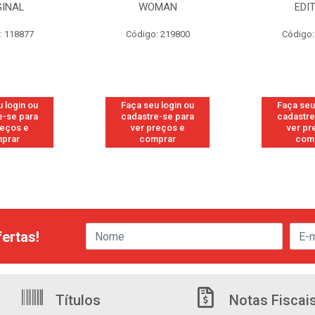
GINAL
WOMAN
EDI
: 118877
Código: 219800
Código:
 login ou
Faça seu login ou
Faça seu
e-se para
cadastre-se para
cadastre
reços e
ver preços e
ver pr
prar
comprar
com
ertas!
Títulos
Notas Fiscai