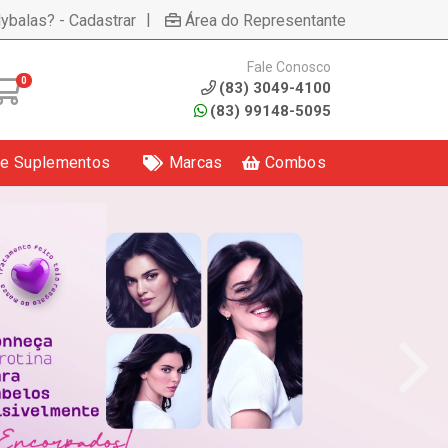
|
lybalas? - Cadastrar
Área do Representante
Fale Conosco
0
(83) 3049-4100
(83) 99148-5095
 e Suplementos
Marcas
Combos