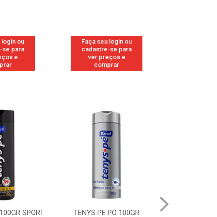
 login ou
Faça seu login ou
Faça seu 
-se para
cadastre-se para
cadastre
eços e
ver preços e
ver pr
prar
comprar
comp
 100GR SPORT
TENYS PE PO 100GR
TENYS PE PO 