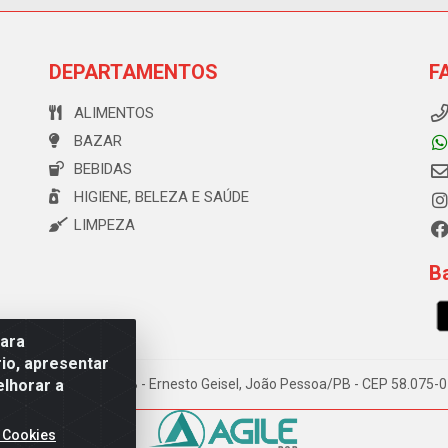
DEPARTAMENTOS
F
ALIMENTOS
BAZAR
BEBIDAS
HIGIENE, BELEZA E SAÚDE
LIMPEZA
Ba
para
io, apresentar
elhorar a
e Souza, 173 Galpão B - Ernesto Geisel, João Pessoa/PB - CEP 58.075
 Cookies