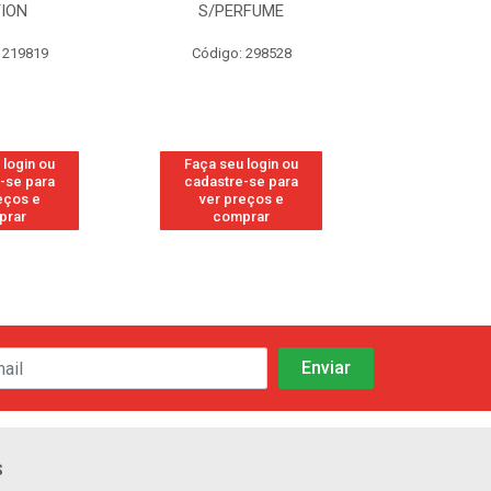
TION
S/PERFUME
FRE
 219819
Código: 298528
Código
 login ou
Faça seu login ou
Faça seu 
-se para
cadastre-se para
cadastre
eços e
ver preços e
ver pr
prar
comprar
comp
s