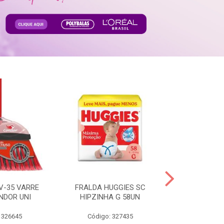
V-35 VARRE
FRALDA HUGGIES SC
H.BRASIL FC 
NDOR UNI
HIPZINHA G 58UN
 326645
Código: 327435
Código: