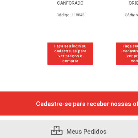
RESH
CANFORADO
ORI
go: 113
Código: 118842
Código
u login ou
Faça seu login ou
Faça seu
e-se para
cadastre-se para
cadastr
reços e
ver preços e
ver p
mprar
comprar
com
Cadastre-se para receber nossas of
Meus Pedidos