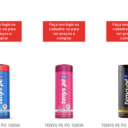
 login ou
Faça seu login ou
Faça seu
e-se para
cadastre-se para
cadastre
reços e
ver preços e
ver pr
prar
comprar
com
 PO 100GR
TENYS PE PO 100GR
TENYS PE PO