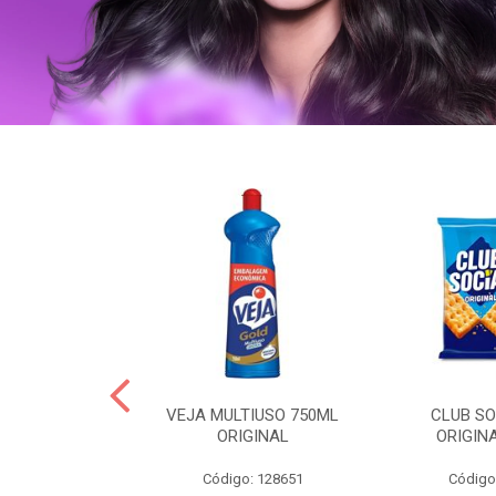
ERO 150ML
VEJA MULTIUSO 750ML
CLUB SO
HIALURONICO
ORIGINAL
ORIGIN
MEN
Código: 128651
Código
: 328153