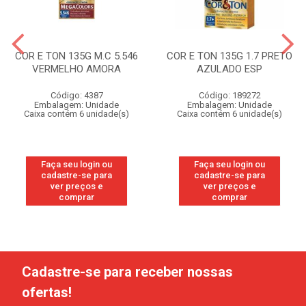
COR E TON 135G M.C 5.546
COR E TON 135G 1.7 PRETO
VERMELHO AMORA
AZULADO ESP
Código: 4387
Código: 189272
Embalagem: Unidade
Embalagem: Unidade
Caixa contém 6 unidade(s)
Caixa contém 6 unidade(s)
Faça seu login ou
Faça seu login ou
cadastre-se para
cadastre-se para
ver preços e
ver preços e
comprar
comprar
Cadastre-se para receber nossas
ofertas!