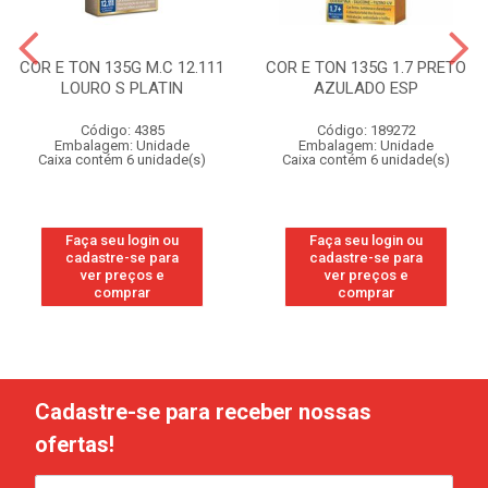
COR E TON 135G M.C 12.111
COR E TON 135G 1.7 PRETO
LOURO S PLATIN
AZULADO ESP
Código: 4385
Código: 189272
Embalagem: Unidade
Embalagem: Unidade
Caixa contém 6 unidade(s)
Caixa contém 6 unidade(s)
Faça seu login ou
Faça seu login ou
cadastre-se para
cadastre-se para
ver preços e
ver preços e
comprar
comprar
Cadastre-se para receber nossas
ofertas!