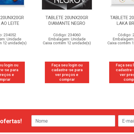
 20UNX20GR
TABLETE 20UNX20GR
TABLETE 2
 AO LEITE
DIAMANTE NEGRO
LAKA B
o: 234052
Código: 234060
Código: 
em: Unidade
Embalagem: Unidade
Embalagem:
m 12 unidade(s)
Caixa contém 12 unidade(s)
Caixa contém 1
u login ou
Faça seu login ou
Faça seu 
re-se para
cadastre-se para
cadastre-
preços e
ver preços e
ver pre
mprar
comprar
comp
ofertas!