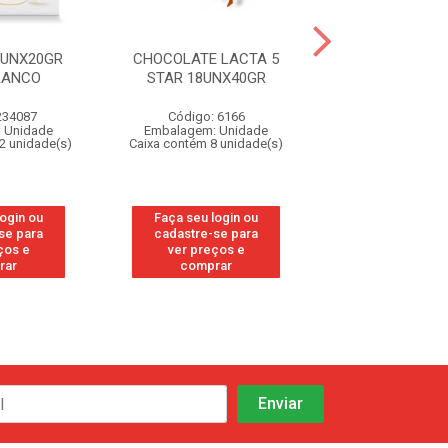
0UNX20GR
CHOCOLATE LACTA 5
TABLETE 50,1G
RANCO
STAR 18UNX40GR
AO LEIT
234087
Código: 6166
Código: 327
 Unidade
Embalagem: Unidade
Embalagem: U
2 unidade(s)
Caixa contém 8 unidade(s)
Caixa contém 4 u
login ou
Faça seu login ou
Faça seu log
se para
cadastre-se para
cadastre-se 
ços e
ver preços e
ver preços
rar
comprar
comprar