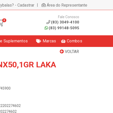
|
lybalas? - Cadastrar
Área do Representante
Fale Conosco
0
(83) 3049-4100
(83) 99148-5095
 e Suplementos
Marcas
Combos
VOLTAR
NX50,1GR LAKA
2745900
622202274602
2202274602