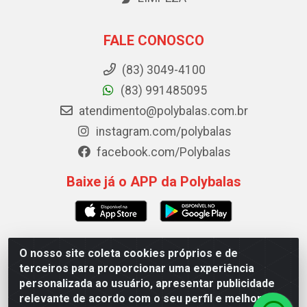
FALE CONOSCO
(83) 3049-4100
(83) 991485095
atendimento@polybalas.com.br
instagram.com/polybalas
facebook.com/Polybalas
Baixe já o APP da Polybalas
O nosso site coleta cookies próprios e de
Polybalas - Rua João Miguel de Souza, 173 Galpão B -
terceiros para proporcionar uma experiência
Ernesto Geisel, João Pessoa/PB - CEP 58.075-075 - CNPJ
personalizada ao usuário, apresentar publicidade
00.909.327/0002-61
relevante de acordo com o seu perfil e melhorar a