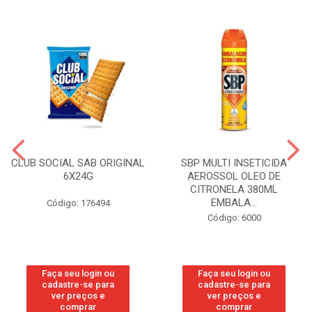
CLUB SOCIAL SAB ORIGINAL
SBP MULTI INSETICIDA
6X24G
AEROSSOL OLEO DE
CITRONELA 380ML
EMBALA...
Código: 176494
Código: 6000
Faça seu login ou
Faça seu login ou
cadastre-se para
cadastre-se para
ver preços e
ver preços e
comprar
comprar