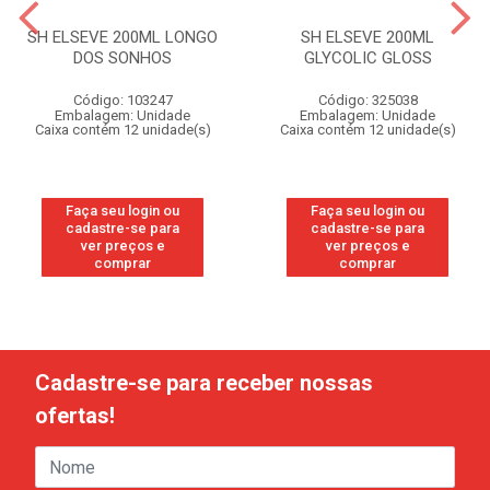
SH ELSEVE 200ML LONGO
SH ELSEVE 200ML
DOS SONHOS
GLYCOLIC GLOSS
Código: 103247
Código: 325038
Embalagem: Unidade
Embalagem: Unidade
Caixa contém 12 unidade(s)
Caixa contém 12 unidade(s)
Faça seu login ou
Faça seu login ou
cadastre-se para
cadastre-se para
ver preços e
ver preços e
comprar
comprar
Cadastre-se para receber nossas
ofertas!