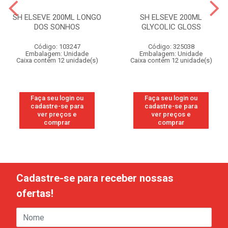
SH ELSEVE 200ML LONGO
SH ELSEVE 200ML
DOS SONHOS
GLYCOLIC GLOSS
Código: 103247
Código: 325038
Embalagem: Unidade
Embalagem: Unidade
Caixa contém 12 unidade(s)
Caixa contém 12 unidade(s)
Faça seu login ou
Faça seu login ou
cadastre-se para
cadastre-se para
ver preços e
ver preços e
comprar
comprar
Cadastre-se para receber nossas
ofertas!