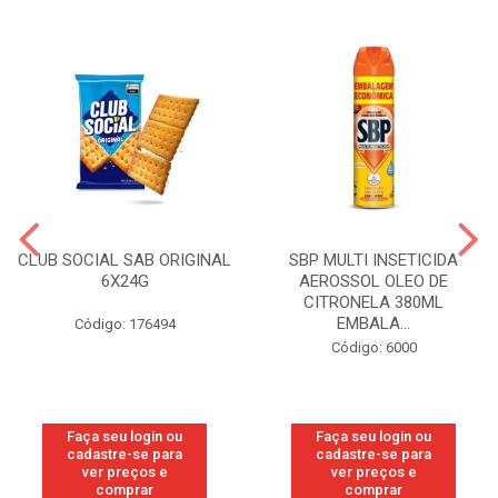
CLUB SOCIAL SAB ORIGINAL
SBP MULTI INSETICIDA
6X24G
AEROSSOL OLEO DE
CITRONELA 380ML
EMBALA...
Código: 176494
Código: 6000
Faça seu login ou
Faça seu login ou
cadastre-se para
cadastre-se para
ver preços e
ver preços e
comprar
comprar