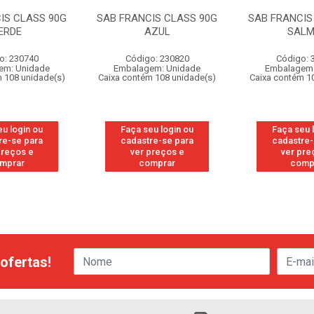
IS CLASS 90G
SAB FRANCIS CLASS 90G
SAB FRANCIS
ERDE
AZUL
SAL
o: 230740
Código: 230820
Código: 
em: Unidade
Embalagem: Unidade
Embalagem:
 108 unidade(s)
Caixa contém 108 unidade(s)
Caixa contém 1
eu login ou
Faça seu login ou
Faça seu 
re-se para
cadastre-se para
cadastre-
preços e
ver preços e
ver pre
mprar
comprar
comp
ofertas!