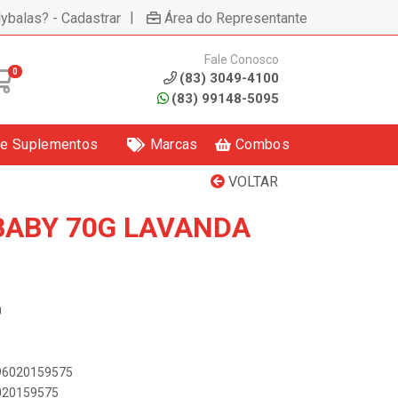
|
lybalas? - Cadastrar
Área do Representante
Fale Conosco
0
(83) 3049-4100
(83) 99148-5095
 e Suplementos
Marcas
Combos
VOLTAR
BABY 70G LAVANDA
0
896020159575
6020159575