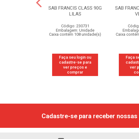
BARRA ALBANY
SAB FRANCIS CLASS 90G
SAB FRANC
NINO 85G BCO
LILAS
V
CUIDAD
Código: 230731
Códig
digo: 313164
Embalagem: Unidade
Embalag
agem: Unidade
Caixa contém 108 unidade(s)
Caixa contém
tém 108 unidade(s)
Faça seu login ou
Faça s
 seu login ou
cadastre-se para
cadast
astre-se para
ver preços e
ver 
er preços e
comprar
co
comprar
Cadastre-se para receber nossas 