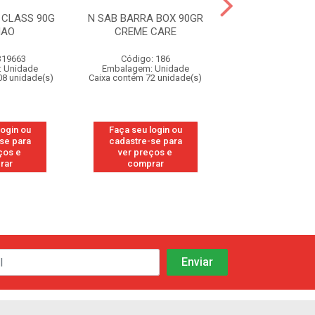
 CLASS 90G
N SAB BARRA BOX 90GR
SAB BARRA ALB
MAO
CREME CARE
LIMPEZA CU
319663
Código: 186
Código: 32
 Unidade
Embalagem: Unidade
Embalagem: U
08 unidade(s)
Caixa contém 72 unidade(s)
Caixa contém 108 
login ou
Faça seu login ou
Faça seu log
se para
cadastre-se para
cadastre-se
ços e
ver preços e
ver preços
rar
comprar
compra