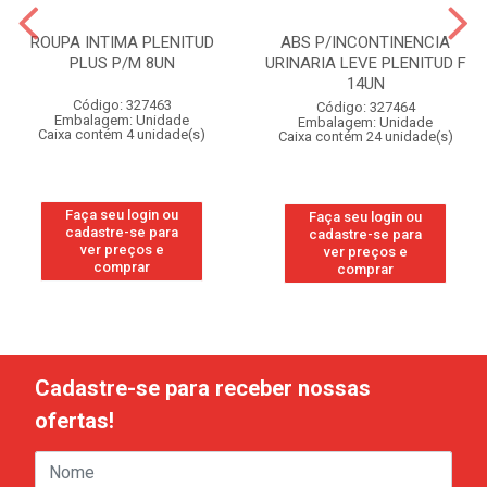
ROUPA INTIMA PLENITUD
ABS P/INCONTINENCIA
PLUS P/M 8UN
URINARIA LEVE PLENITUD F
14UN
Código: 327463
Código: 327464
Embalagem: Unidade
Embalagem: Unidade
Caixa contém 4 unidade(s)
Caixa contém 24 unidade(s)
Faça seu login ou
Faça seu login ou
cadastre-se para
cadastre-se para
ver preços e
ver preços e
comprar
comprar
Cadastre-se para receber nossas
ofertas!