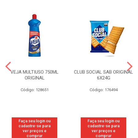
VEJA MULTIUSO 750ML
CLUB SOCIAL SAB ORIGINAL
ORIGINAL
6X24G
Código: 128651
Código: 176494
Faça seu login ou
Faça seu login ou
cadastre-se para
cadastre-se para
ver preços e
ver preços e
comprar
comprar