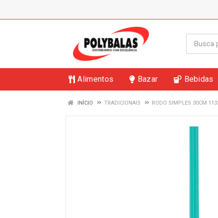
Alimentos
Bazar
Bebidas
INÍCIO
TRADICIONAIS
RODO SIMPLES 30CM 1132