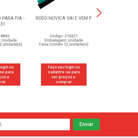
 PARA PIA -
RODO NOVICA VAI E VEM P
RODO DUPLO 30
31
CONDOR U
 8843
Código: 216321
Código: 15
 Unidade
Embalagem: Unidade
Embalagem: U
2 unidade(s)
Caixa contém 12 unidade(s)
Caixa contém 12 u
login ou
Faça seu login ou
Faça seu log
se para
cadastre-se para
cadastre-se
ços e
ver preços e
ver preços
rar
comprar
compra