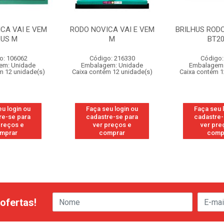
CA VAI E VEM
RODO NOVICA VAI E VEM
BRILHUS RODO
LUS M
M
BT20
o: 106062
Código: 216330
Código:
em: Unidade
Embalagem: Unidade
Embalagem:
m 12 unidade(s)
Caixa contém 12 unidade(s)
Caixa contém 1
eu login ou
Faça seu login ou
Faça seu 
re-se para
cadastre-se para
cadastre-
preços e
ver preços e
ver pre
mprar
comprar
comp
ofertas!