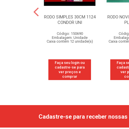
TOSA PLASTICA
RODO SIMPLES 30CM 1124
RODO NOVI
CONDOR UNI
P
digo: 326530
Código: 150690
Códig
agem: Unidade
Embalagem: Unidade
Embalag
ntém 36 unidade(s)
Caixa contém 12 unidade(s)
Caixa conté
 seu login ou
Faça seu login ou
Faça s
astre-se para
cadastre-se para
cadast
er preços e
ver preços e
ver 
comprar
comprar
co
Cadastre-se para receber nossas 