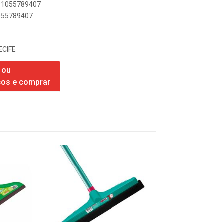
891055789407
1055789407
ECIFE
 ou
ços e comprar