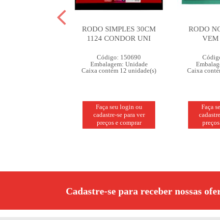
TOSA PLASTICA
RODO SIMPLES 30CM
RODO NO
1124 CONDOR UNI
VEM
digo: 326530
Código: 150690
Códig
lagem: Unidade
Embalagem: Unidade
Embalag
ntém 36 unidade(s)
Caixa contém 12 unidade(s)
Caixa conté
a seu login ou
Faça seu login ou
Faça s
stre-se para ver
cadastre-se para ver
cadastre
ços e comprar
preços e comprar
preços
Cadastre-se para receber nossas ofe