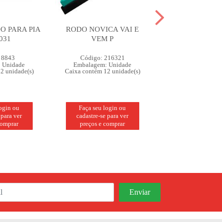
O PARA PIA
RODO NOVICA VAI E
RODO DUPLO 3
031
VEM P
CONDOR 
 8843
Código: 216321
Código: 150
 Unidade
Embalagem: Unidade
Embalagem: U
2 unidade(s)
Caixa contém 12 unidade(s)
Caixa contém 12 u
login ou
Faça seu login ou
Faça seu logi
 para ver
cadastre-se para ver
cadastre-se pa
comprar
preços e comprar
preços e com