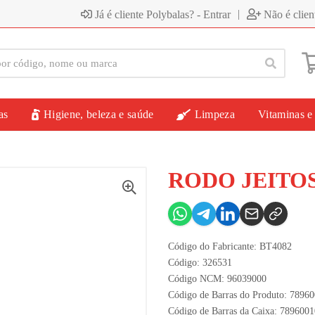
|
Já é cliente Polybalas? - Entrar
Não é clien
as
Higiene, beleza e saúde
Limpeza
Vitaminas e
RODO JEITOS
Código do Fabricante: BT4082
Código: 326531
Código NCM: 96039000
Código de Barras do Produto: 7896
Código de Barras da Caixa: 789600