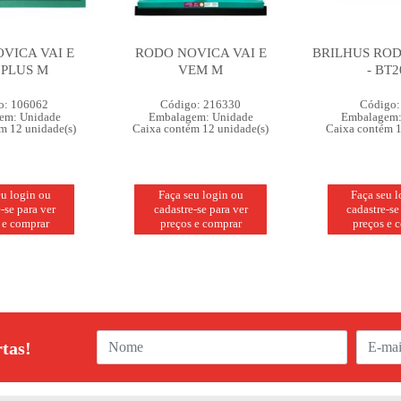
VICA VAI E
RODO NOVICA VAI E
BRILHUS ROD
 PLUS M
VEM M
- BT2
o: 106062
Código: 216330
Código:
em: Unidade
Embalagem: Unidade
Embalagem:
m 12 unidade(s)
Caixa contém 12 unidade(s)
Caixa contém 1
eu login ou
Faça seu login ou
Faça seu 
-se para ver
cadastre-se para ver
cadastre-se
 e comprar
preços e comprar
preços e 
rtas!