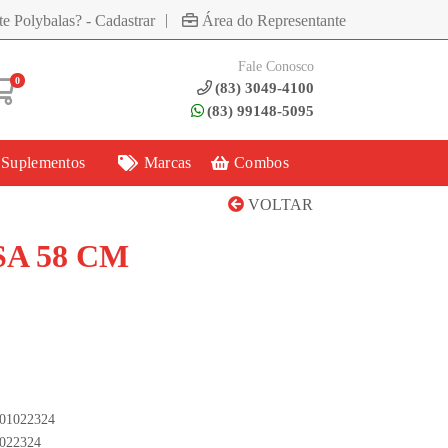
|
te Polybalas? - Cadastrar
Área do Representante
Fale Conosco
0
(83) 3049-4100
(83) 99148-5095
 Suplementos
Marcas
Combos
VOLTAR
A 58 CM
001022324
1022324