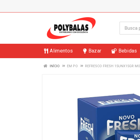
Alimentos
Bazar
Bebidas
INÍCIO
EM PO
REFRESCO FRESH 15UNX15GR M