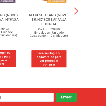
ANG (NOVO)
REFRESCO TANG (NOVO)
REFRESCO TANG
VA INTENSA
18UNX18GR LARANJA
18UNX18GR G
DOCINHA
320493
Código: 32
Código: 320489
 Unidade
Embalagem: U
Embalagem: Unidade
0 unidade(s)
Caixa contém 10 u
Caixa contém 10 unidade(s)
login ou
Faça seu log
Faça seu login ou
se para
cadastre-se
cadastre-se para
ços e
ver preços
ver preços e
rar
compra
comprar