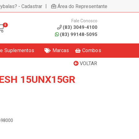
|
lybalas? - Cadastrar
Área do Representante
Fale Conosco
0
(83) 3049-4100
(83) 99148-5095
 e Suplementos
Marcas
Combos
VOLTAR
ESH 15UNX15GR
5698000