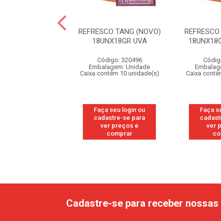
RESCO FRESH
REFRESCO TANG (NOVO)
REFRESCO
15GR MARACUJA
18UNX18GR UVA
18UNX18
digo: 319229
Código: 320496
Códig
agem: Unidade
Embalagem: Unidade
Embalag
ntém 10 unidade(s)
Caixa contém 10 unidade(s)
Caixa conté
 seu login ou
Faça seu login ou
Faça s
astre-se para
cadastre-se para
cadast
er preços e
ver preços e
ver 
comprar
comprar
co
Cadastre-se para receber nossas 