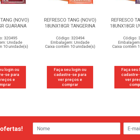
 TANG (NOVO)
REFRESCO TANG (NOVO)
REFRESCO T
GR GUARANA
18UNX18GR TANGERINA
18UNX18GR U
o: 320495
Código: 320494
Código: 
em: Unidade
Embalagem: Unidade
Embalagem:
m 10 unidade(s)
Caixa contém 10 unidade(s)
Caixa contém 1
eu login ou
Faça seu login ou
Faça seu 
re-se para
cadastre-se para
cadastre-
preços e
ver preços e
ver pre
mprar
comprar
comp
ofertas!