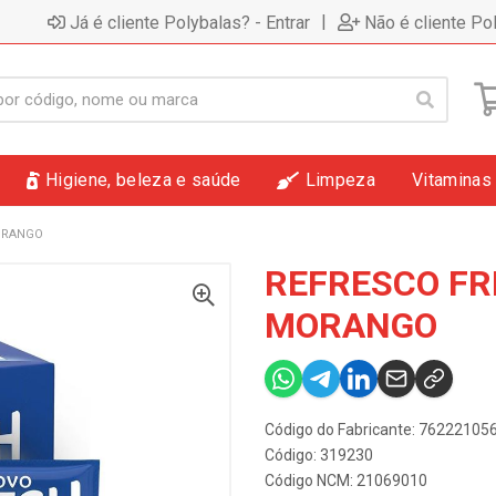
|
Já é cliente Polybalas? - Entrar
Não é cliente Po
Higiene, beleza e saúde
Limpeza
Vitaminas
ORANGO
REFRESCO FR
MORANGO
Código do Fabricante: 7622210
Código: 319230
Código NCM: 21069010