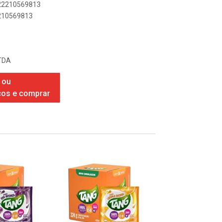
622210569813
2210569813
TDA
 ou
ços e comprar