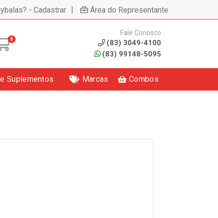
|
lybalas? - Cadastrar
Área do Representante
Fale Conosco
0
(83) 3049-4100
(83) 99148-5095
 e Suplementos
Marcas
Combos