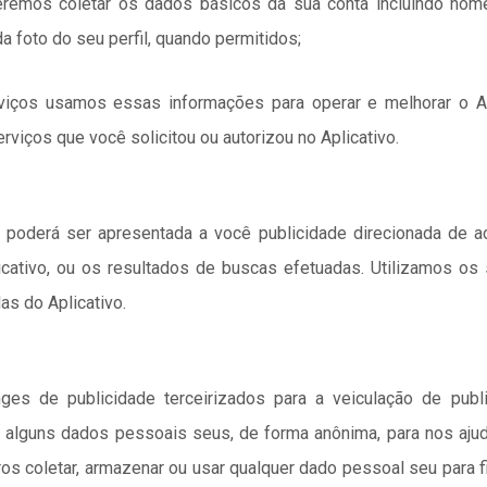
remos coletar os dados básicos da sua conta incluindo nome
da foto do seu perfil, quando permitidos;
ços usamos essas informações para operar e melhorar o Apl
rviços que você solicitou ou autorizou no Aplicativo.
o, poderá ser apresentada a você publicidade direcionada de
licativo, ou os resultados de buscas efetuadas. Utilizamos os
as do Aplicativo.
s de publicidade terceirizados para a veiculação de publi
 alguns dados pessoais seus, de forma anônima, para nos ajuda
os coletar, armazenar ou usar qualquer dado pessoal seu para f