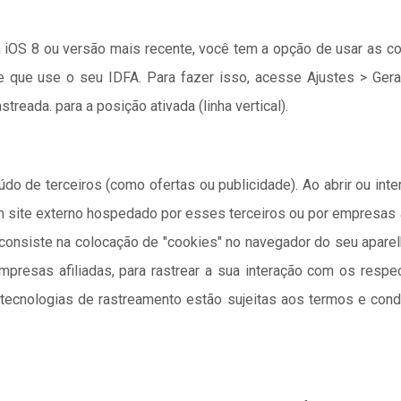
 iOS 8 ou versão mais recente, você tem a opção de usar as con
 que use o seu IDFA. Para fazer isso, acesse Ajustes > Gera
treada. para a posição ativada (linha vertical).
do de terceiros (como ofertas ou publicidade). Ao abrir ou int
m site externo hospedado por esses terceiros ou por empresas 
consiste na colocação de "cookies" no navegador do seu apare
mpresas afiliadas, para rastrear a sua interação com os respe
 tecnologias de rastreamento estão sujeitas aos termos e condi