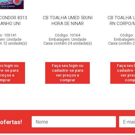
CONDOR 8313
CB TOALHA UMED 50UNI
CB TOALHA U
BANHO UNI
HORA DE NINAR
RN CORPO/
o: 103141
Código: 10164
Código:
em: Unidade
Embalagem: Unidade
Embalagem:
m 12 unidade(s)
Caixa contém 24 unidade(s)
Caixa contém 2
eu login ou
Faça seu login ou
Faça seu 
re-se para
cadastre-se para
cadastre-
preços e
ver preços e
ver pre
mprar
comprar
comp
ofertas!