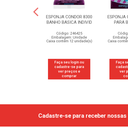
BETTA ESPONJA
ESPONJA CONDOR 8300
ESPONJA 
ANHO L3P2
BANHO BASICA INDIVID
PARA 
digo: 213349
Código: 246425
Códig
agem: Unidade
Embalagem: Unidade
Embalag
ntém 24 unidade(s)
Caixa contém 12 unidade(s)
Caixa conté
 seu login ou
Faça seu login ou
Faça s
astre-se para
cadastre-se para
cadast
er preços e
ver preços e
ver 
comprar
comprar
co
Cadastre-se para receber nossas 