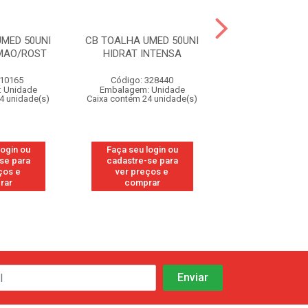
MED 50UNI
CB TOALHA UMED 50UNI
CB TOALHA UME
MAO/ROST
HIDRAT INTENSA
CUIDADO DA
 10165
Código: 328440
Código: 10
 Unidade
Embalagem: Unidade
Embalagem: U
4 unidade(s)
Caixa contém 24 unidade(s)
Caixa contém 24 u
login ou
Faça seu login ou
Faça seu log
se para
cadastre-se para
cadastre-se
ços e
ver preços e
ver preços
rar
comprar
compra