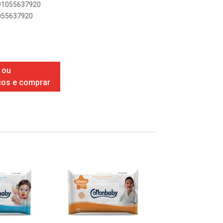
891055637920
1055637920
 ou
ços e comprar