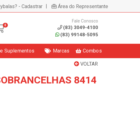
|
lybalas? - Cadastrar
Área do Representante
Fale Conosco
0
(83) 3049-4100
(83) 99148-5095
 e Suplementos
Marcas
Combos
VOLTAR
SOBRANCELHAS 8414