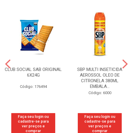
CLUB SOCIAL SAB ORIGINAL
SBP MULTI INSETICIDA
6X24G
AEROSSOL OLEO DE
CITRONELA 380ML
EMBALA...
Código: 176494
Código: 6000
Faça seu login ou
Faça seu login ou
cadastre-se para
cadastre-se para
ver preços e
ver preços e
comprar
comprar