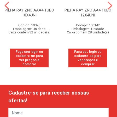
PILHA RAY ZNC AAA4 TUBO
PILHA RAY ZNC AA4 TUBO
10X4UNI
12X4UNI
Código: 10020
Código: 106142
Embalagem: Unidade
Embalagem: Unidade
Caixa contém 32 unidade(s)
Caixa contém 28 unidade(s)
Faça seu login ou
Faça seu login ou
cadastre-se para
cadastre-se para
ver preços e
ver preços e
comprar
comprar
Cadastre-se para receber nossas
ofertas!