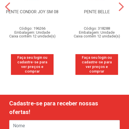
PENTE CONDOR JOY SM 08
PENTE BELLE
Código: 196266
Código: 318288
Embalagem: Unidade
Embalagem: Unidade
Caixa contém 12 unidade(s)
Caixa contém 12 unidade(s)
Faça seu login ou
Faça seu login ou
cadastre-se para
cadastre-se para
ver preços e
ver preços e
comprar
comprar
Cadastre-se para receber nossas
ofertas!