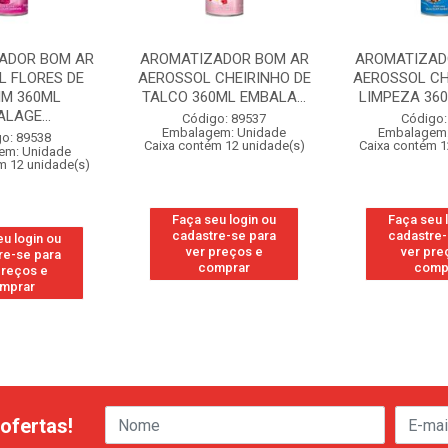
ADOR BOM AR
AROMATIZADOR BOM AR
AROMATIZAD
L FLORES DE
AEROSSOL CHEIRINHO DE
AEROSSOL CH
IM 360ML
TALCO 360ML EMBALA...
LIMPEZA 360
LAGE...
Código: 89537
Código:
Embalagem: Unidade
Embalagem:
o: 89538
Caixa contém 12 unidade(s)
Caixa contém 1
em: Unidade
m 12 unidade(s)
Faça seu login ou
Faça seu 
cadastre-se para
cadastre-
eu login ou
ver preços e
ver pre
re-se para
comprar
comp
preços e
mprar
ofertas!