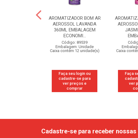
IZADOR BOM AR
AROMATIZADOR BOM AR
AROMATIZ
SSOL LAVANDA
AEROSSOL LAVANDA
AEROSSO
2ML OFERTA
360ML EMBALAGEM
JASM
ECONOMI...
EMBA
digo: 10090
agem: Unidade
Código: 89539
Códig
ntém 12 unidade(s)
Embalagem: Unidade
Embalag
Caixa contém 12 unidade(s)
Caixa conté
 seu login ou
astre-se para
Faça seu login ou
Faça s
er preços e
cadastre-se para
cadast
comprar
ver preços e
ver 
comprar
co
Cadastre-se para receber nossas 