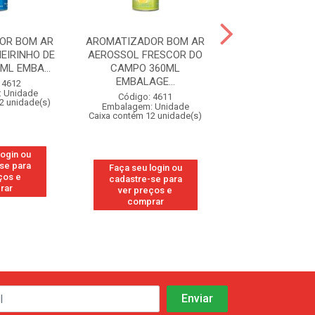
OR BOM AR
AROMATIZADOR BOM AR
BOM AR AER 
EIRINHO DE
AEROSSOL FRESCOR DO
FLORESTA TR
ML EMBA...
CAMPO 360ML
EMBALAGE...
Código: 33
 4612
Embalagem: U
 Unidade
Código: 4611
Caixa contém 12 u
2 unidade(s)
Embalagem: Unidade
Caixa contém 12 unidade(s)
Faça seu log
login ou
cadastre-se
se para
Faça seu login ou
ver preços
ços e
cadastre-se para
compra
rar
ver preços e
comprar