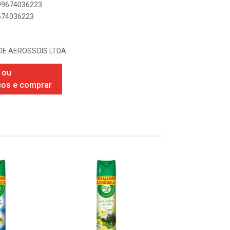
899674036223
9674036223
DE AEROSSOIS LTDA
 ou
ços e comprar