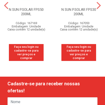
N SUN P.SOLAR FPS50
N SUN P.SOLAR FPS30
200ML
200ML
Código: 167169
Código: 167053
Embalagem: Unidade
Embalagem: Unidade
Caixa contém 12 unidade(s)
Caixa contém 12 unidade(s)
Faça seu login ou
Faça seu login ou
cadastre-se para
cadastre-se para
ver preços e
ver preços e
comprar
comprar
Cadastre-se para receber nossas
ofertas!