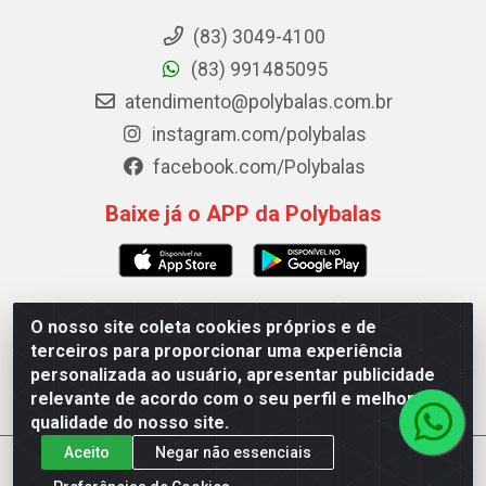
(83) 3049-4100
(83) 991485095
atendimento@polybalas.com.br
instagram.com/polybalas
facebook.com/Polybalas
Baixe já o APP da Polybalas
O nosso site coleta cookies próprios e de
Polybalas - Rua João Miguel de Souza, 173 Galpão B -
terceiros para proporcionar uma experiência
Ernesto Geisel, João Pessoa/PB - CEP 58.075-075 -
personalizada ao usuário, apresentar publicidade
CNPJ 00.909.327/0002-61
relevante de acordo com o seu perfil e melhorar a
qualidade do nosso site.
Aceito
Negar não essenciais