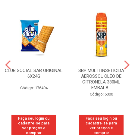
CLUB SOCIAL SAB ORIGINAL
SBP MULTI INSETICIDA
6X24G
AEROSSOL OLEO DE
CITRONELA 380ML
EMBALA...
Código: 176494
Código: 6000
Faça seu login ou
Faça seu login ou
cadastre-se para
cadastre-se para
ver preços e
ver preços e
comprar
comprar