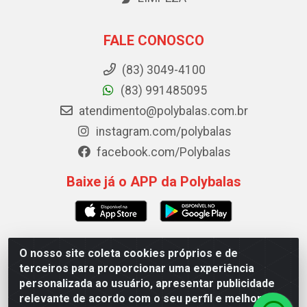
FALE CONOSCO
(83) 3049-4100
(83) 991485095
atendimento@polybalas.com.br
instagram.com/polybalas
facebook.com/Polybalas
Baixe já o APP da Polybalas
O nosso site coleta cookies próprios e de
Polybalas - Rua João Miguel de Souza, 173 Galpão B -
terceiros para proporcionar uma experiência
Ernesto Geisel, João Pessoa/PB - CEP 58.075-075 - CNPJ
personalizada ao usuário, apresentar publicidade
00.909.327/0002-61
relevante de acordo com o seu perfil e melhorar a