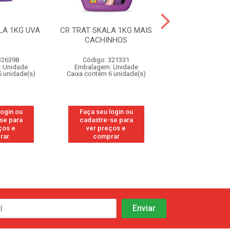
LA 1KG UVA
CR TRAT SKALA 1KG MAIS
CR TRAT SKALA 
CACHINHOS
CRESPINHOS
326398
Código: 321331
Código: 32
 Unidade
Embalagem: Unidade
Embalagem: U
6 unidade(s)
Caixa contém 6 unidade(s)
Caixa contém 6 u
login ou
Faça seu login ou
Faça seu log
se para
cadastre-se para
cadastre-se
ços e
ver preços e
ver preços
rar
comprar
compra