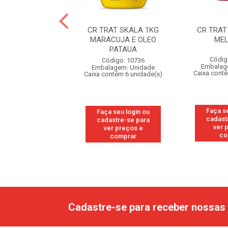
AT SKALA 1KG
CR TRAT SKALA 1KG
CR TRAT
DO DE MILHO
MARACUJA E OLEO
ME
PATAUA
digo: 10730
Códig
Código: 10736
agem: Unidade
Embalag
Embalagem: Unidade
ntém 6 unidade(s)
Caixa cont
Caixa contém 6 unidade(s)
 seu login ou
Faça s
Faça seu login ou
astre-se para
cadast
cadastre-se para
er preços e
ver 
ver preços e
comprar
co
comprar
Cadastre-se para receber nossas 