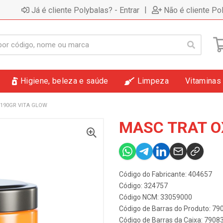
|
Já é cliente Polybalas? - Entrar
Não é cliente Po
Higiene, beleza e saúde
Limpeza
Vitaminas
 190GR VITA GLOW
MASC TRAT O
Código do Fabricante: 404657
Código: 324757
Código NCM: 33059000
Código de Barras do Produto: 7
Código de Barras da Caixa: 790