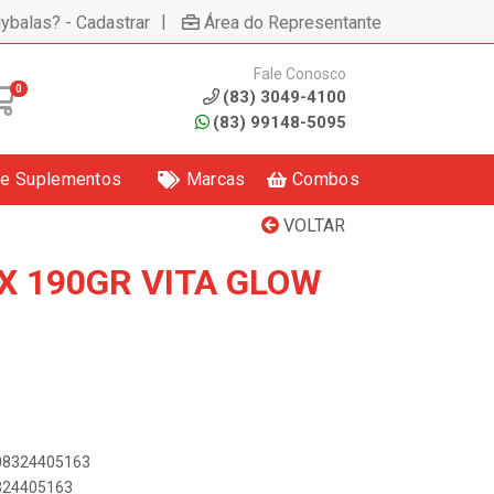
|
lybalas? - Cadastrar
Área do Representante
Fale Conosco
0
(83) 3049-4100
(83) 99148-5095
 e Suplementos
Marcas
Combos
VOLTAR
X 190GR VITA GLOW
908324405163
8324405163