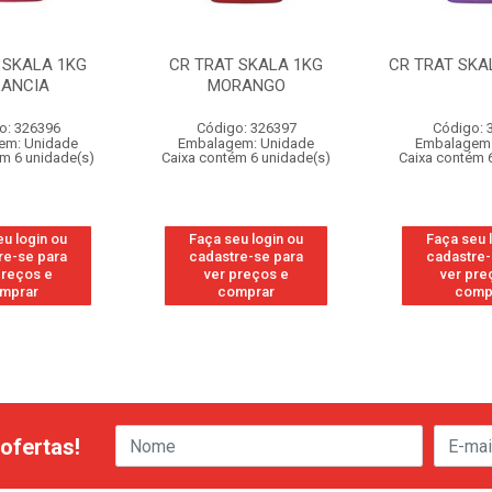
 SKALA 1KG
CR TRAT SKALA 1KG
CR TRAT SKA
LANCIA
MORANGO
o: 326396
Código: 326397
Código: 
em: Unidade
Embalagem: Unidade
Embalagem:
ém 6 unidade(s)
Caixa contém 6 unidade(s)
Caixa contém 
eu login ou
Faça seu login ou
Faça seu 
re-se para
cadastre-se para
cadastre-
preços e
ver preços e
ver pre
mprar
comprar
comp
ofertas!