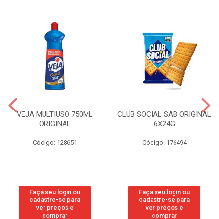
VEJA MULTIUSO 750ML
CLUB SOCIAL SAB ORIGINAL
ORIGINAL
6X24G
Código: 128651
Código: 176494
Faça seu login ou
Faça seu login ou
cadastre-se para
cadastre-se para
ver preços e
ver preços e
comprar
comprar