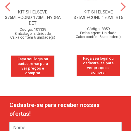
KIT SH ELSEVE
KIT SH ELSEVE
375ML+COND 170ML HYDRA
375ML+COND 170ML RT5
DET
Código: 8859
Código: 101139
Embalagem: Unidade
Embalagem: Unidade
Caixa contém 6 unidade(s)
Caixa contém 6 unidade(s)
Faça seu login ou
Faça seu login ou
cadastre-se para
cadastre-se para
ver preços e
ver preços e
comprar
comprar
Cadastre-se para receber nossas
ofertas!