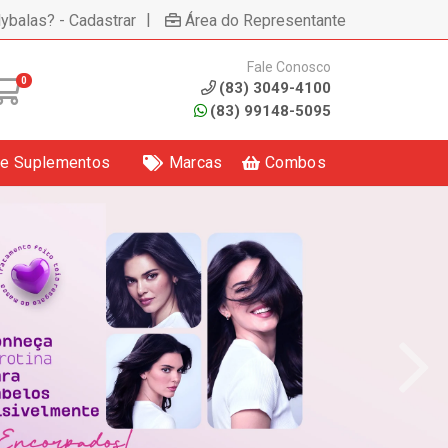
|
lybalas? - Cadastrar
Área do Representante
Fale Conosco
0
(83) 3049-4100
(83) 99148-5095
 e Suplementos
Marcas
Combos