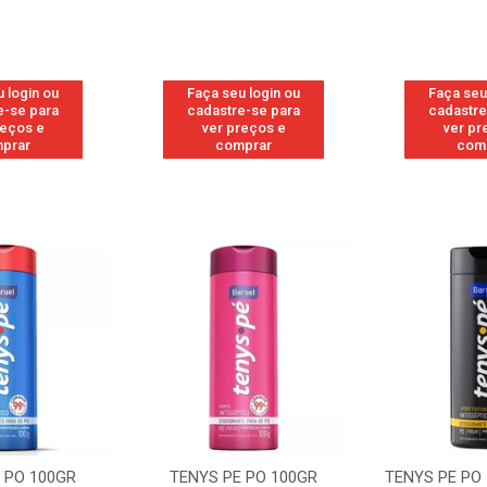
 login ou
Faça seu login ou
Faça seu
e-se para
cadastre-se para
cadastre
reços e
ver preços e
ver pr
prar
comprar
com
100GR
TENYS PE PO 100GR
TENYS PE PO 100