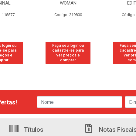
L
WOMAN
EDITION
877
Código: 219800
Código: 2198
n ou
Faça seu login ou
Faça seu login
para
cadastre-se para
cadastre-se p
 e
ver preços e
ver preços 
comprar
comprar
ertas!
Títulos
Notas Fiscai