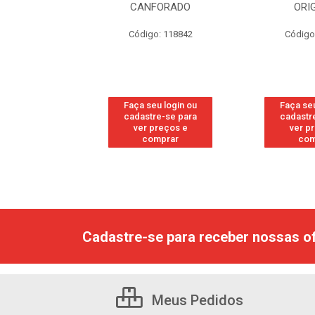
CANFORADO
ORIGINA
13
Código: 118842
Código: 118
n ou
Faça seu login ou
Faça seu logi
para
cadastre-se para
cadastre-se 
 e
ver preços e
ver preços
comprar
comprar
Cadastre-se para receber nossas of
Meus Pedidos