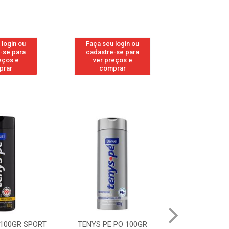
 login ou
Faça seu login ou
Faça seu 
-se para
cadastre-se para
cadastre
eços e
ver preços e
ver pr
prar
comprar
comp
GR SPORT
TENYS PE PO 100GR
TENYS PE PO 100G