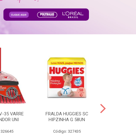
V-35 VARRE
FRALDA HUGGIES SC
H.BRASIL FC 
NDOR UNI
HIPZINHA G 58UN
 326645
Código: 327435
Código: