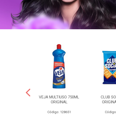
OLLON 50ML
VEJA MULTIUSO 750ML
CLUB SO
 HIALURONICO
ORIGINAL
ORIGIN
: 328158
Código: 128651
Código