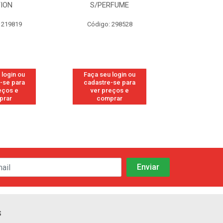
S/PERFUME
FRESH
19
Código: 298528
Código: 113
 ou
Faça seu login ou
Faça seu login 
ara
cadastre-se para
cadastre-se pa
e
ver preços e
ver preços e
comprar
comprar
s