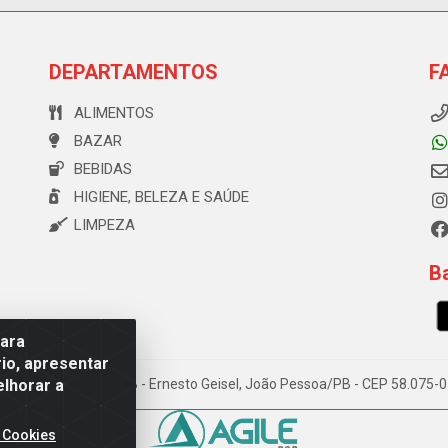
DEPARTAMENTOS
F
ALIMENTOS
BAZAR
BEBIDAS
HIGIENE, BELEZA E SAÚDE
LIMPEZA
Ba
para
io, apresentar
elhorar a
e Souza, 173 Galpão B - Ernesto Geisel, João Pessoa/PB - CEP 58.075
 Cookies