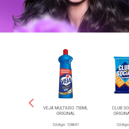
ERO 150ML
VEJA MULTIUSO 750ML
CLUB SO
HIALURONICO
ORIGINAL
ORIGIN
MEN
Código: 128651
Código
: 328153