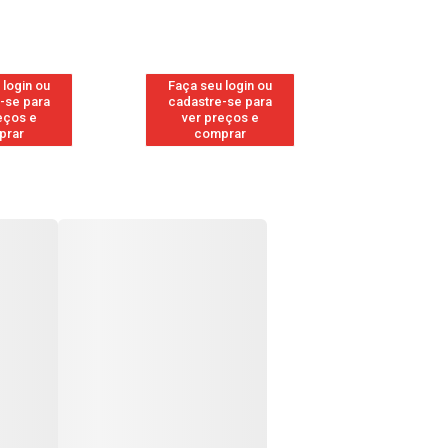
 login ou
Faça seu login ou
Faça seu 
-se para
cadastre-se para
cadastre
eços e
ver preços e
ver pr
prar
comprar
comp