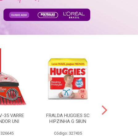
V-35 VARRE
FRALDA HUGGIES SC
H.BRASIL FC 
NDOR UNI
HIPZINHA G 58UN
 326645
Código: 327435
Código: