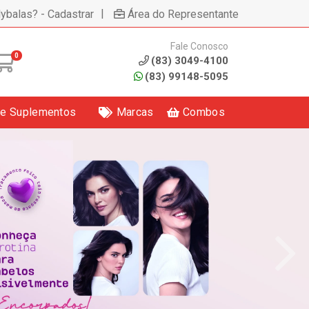
|
lybalas? - Cadastrar
Área do Representante
Fale Conosco
0
(83) 3049-4100
(83) 99148-5095
 e Suplementos
Marcas
Combos