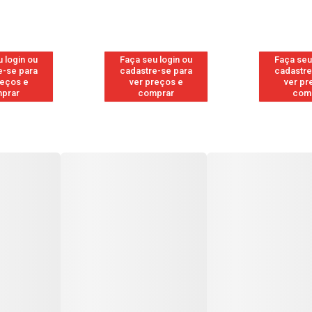
 login ou
Faça seu login ou
Faça seu
e-se para
cadastre-se para
cadastre
reços e
ver preços e
ver pr
prar
comprar
com