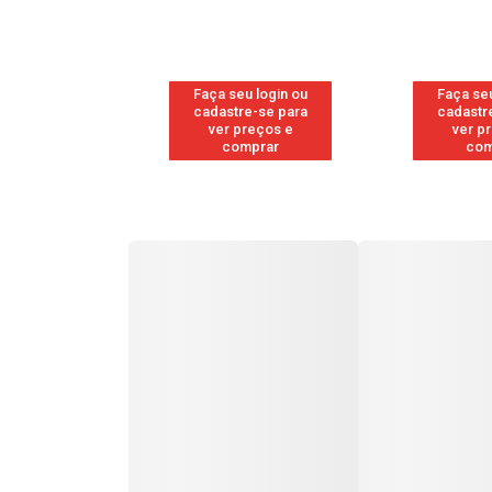
u login ou
Faça seu login ou
Faça seu
e-se para
cadastre-se para
cadastr
reços e
ver preços e
ver p
mprar
comprar
com