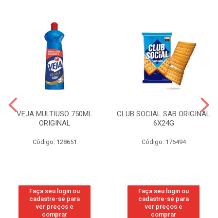
VEJA MULTIUSO 750ML
CLUB SOCIAL SAB ORIGINAL
ORIGINAL
6X24G
Código: 128651
Código: 176494
Faça seu login ou
Faça seu login ou
cadastre-se para
cadastre-se para
ver preços e
ver preços e
comprar
comprar