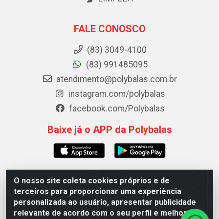
FALE CONOSCO
(83) 3049-4100
(83) 991485095
atendimento@polybalas.com.br
instagram.com/polybalas
facebook.com/Polybalas
Baixe já o APP da Polybalas
O nosso site coleta cookies próprios e de
Polybalas - Rua João Miguel de Souza, 173 Galpão B -
terceiros para proporcionar uma experiência
Ernesto Geisel, João Pessoa/PB - CEP 58.075-075 - CNPJ
personalizada ao usuário, apresentar publicidade
00.909.327/0002-61
relevante de acordo com o seu perfil e melhorar a