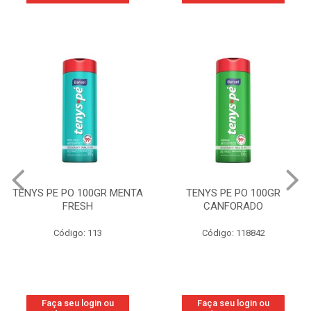
PO 100GR MENTA
TENYS PE PO 100GR
TENYS 
RESH
CANFORADO
OR
igo: 113
Código: 118842
Códig
eu login ou
Faça seu login ou
Faça s