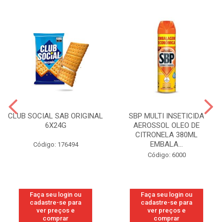
CLUB SOCIAL SAB ORIGINAL
SBP MULTI INSETICIDA
6X24G
AEROSSOL OLEO DE
CITRONELA 380ML
EMBALA...
Código: 176494
Código: 6000
Faça seu login ou
Faça seu login ou
cadastre-se para
cadastre-se para
ver preços e
ver preços e
comprar
comprar