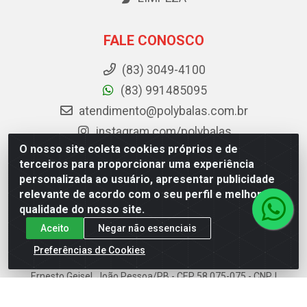
FALE CONOSCO
(83) 3049-4100
(83) 991485095
atendimento@polybalas.com.br
instagram.com/polybalas
O nosso site coleta cookies próprios e de
facebook.com/Polybalas
terceiros para proporcionar uma experiência
personalizada ao usuário, apresentar publicidade
Baixe já o APP da Polybalas
relevante de acordo com o seu perfil e melhorar a
qualidade do nosso site.
Aceito
Negar não essenciais
Preferências de Cookies
Polybalas - Rua João Miguel de Souza, 173 Galpão B -
Ernesto Geisel, João Pessoa/PB - CEP 58.075-075 - CNPJ
00.909.327/0002-61