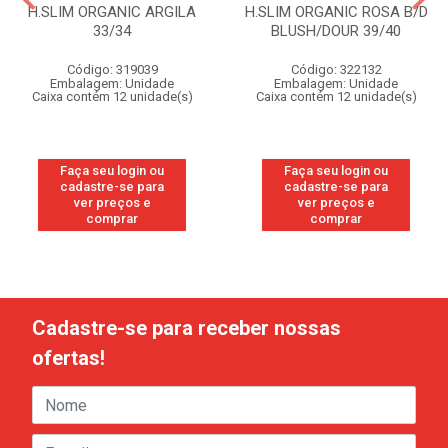
H.SLIM ORGANIC ARGILA
H.SLIM ORGANIC ROSA B/D
33/34
BLUSH/DOUR 39/40
Código: 319039
Código: 322132
Embalagem: Unidade
Embalagem: Unidade
Caixa contém 12 unidade(s)
Caixa contém 12 unidade(s)
Faça seu login ou
Faça seu login ou
cadastre-se para
cadastre-se para
ver preços e
ver preços e
comprar
comprar
Cadastre-se para receber nossas
ofertas!