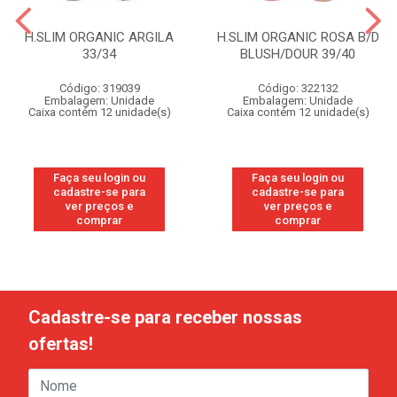
H.SLIM ORGANIC ARGILA
H.SLIM ORGANIC ROSA B/D
33/34
BLUSH/DOUR 39/40
Código: 319039
Código: 322132
Embalagem: Unidade
Embalagem: Unidade
Caixa contém 12 unidade(s)
Caixa contém 12 unidade(s)
Faça seu login ou
Faça seu login ou
cadastre-se para
cadastre-se para
ver preços e
ver preços e
comprar
comprar
Cadastre-se para receber nossas
ofertas!