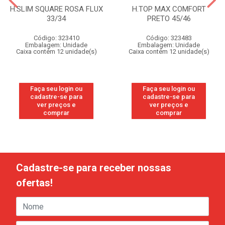
H.SLIM SQUARE ROSA FLUX
H.TOP MAX COMFORT
33/34
PRETO 45/46
Código: 323410
Código: 323483
Embalagem: Unidade
Embalagem: Unidade
Caixa contém 12 unidade(s)
Caixa contém 12 unidade(s)
Faça seu login ou
Faça seu login ou
cadastre-se para
cadastre-se para
ver preços e
ver preços e
comprar
comprar
Cadastre-se para receber nossas
ofertas!