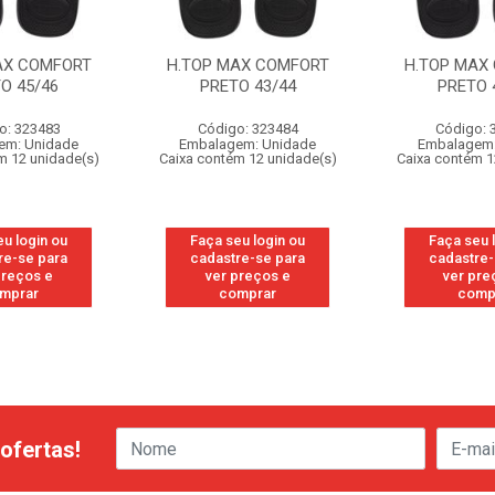
AX COMFORT
H.TOP MAX COMFORT
H.TOP MAX
O 45/46
PRETO 43/44
PRETO 
o: 323483
Código: 323484
Código: 
em: Unidade
Embalagem: Unidade
Embalagem:
m 12 unidade(s)
Caixa contém 12 unidade(s)
Caixa contém 1
eu login ou
Faça seu login ou
Faça seu 
re-se para
cadastre-se para
cadastre-
preços e
ver preços e
ver pre
mprar
comprar
comp
ofertas!