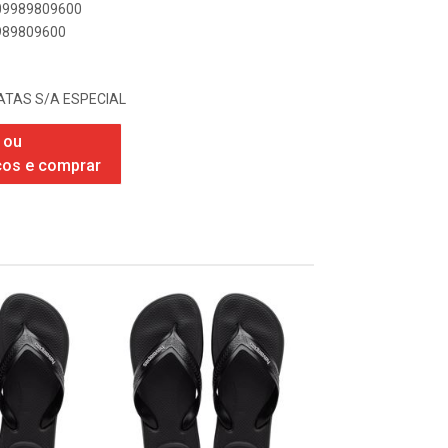
909989809600
9989809600
TAS S/A ESPECIAL
 ou
ços e comprar