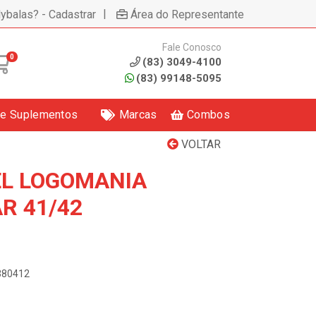
|
lybalas? - Cadastrar
Área do Representante
Fale Conosco
0
(83) 3049-4100
(83) 99148-5095
 e Suplementos
Marcas
Combos
VOLTAR
L LOGOMANIA
R 41/42
9380412