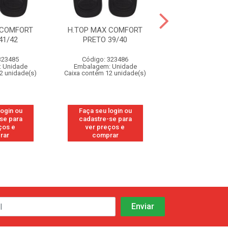
 COMFORT
H.TOP MAX COMFORT
H.TOP MAX C
41/42
PRETO 39/40
PRETO 37
323485
Código: 323486
Código: 32
 Unidade
Embalagem: Unidade
Embalagem: U
2 unidade(s)
Caixa contém 12 unidade(s)
Caixa contém 12 u
login ou
Faça seu login ou
Faça seu log
se para
cadastre-se para
cadastre-se
ços e
ver preços e
ver preços
rar
comprar
compra