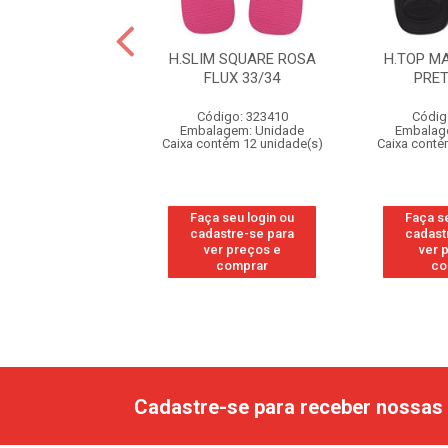
 MAX COMFORT
H.SLIM SQUARE ROSA
H.TOP M
O/BRANCO/AZ
FLUX 33/34
PRET
43/44
Código: 323410
Códig
digo: 328060
Embalagem: Unidade
Embalag
agem: Unidade
Caixa contém 12 unidade(s)
Caixa conté
ntém 12 unidade(s)
Faça seu login ou
Faça s
 seu login ou
cadastre-se para
cadast
astre-se para
ver preços e
ver 
er preços e
comprar
co
comprar
Cadastre-se para receber nossas 