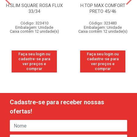
H.SLIM SQUARE ROSA FLUX
H.TOP MAX COMFORT
33/34
PRETO 45/46
Código: 323410
Código: 323483
Embalagem: Unidade
Embalagem: Unidade
Caixa contém 12 unidade(s)
Caixa contém 12 unidade(s)
Faça seu login ou
Faça seu login ou
cadastre-se para
cadastre-se para
ver preços e
ver preços e
comprar
comprar
Cadastre-se para receber nossas
ofertas!