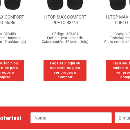
AX COMFORT
H.TOP MAX COMFORT
H.TOP MAX
O 45/46
PRETO 43/44
PRETO 
o: 323483
Código: 323484
Código: 
em: Unidade
Embalagem: Unidade
Embalagem:
m 12 unidade(s)
Caixa contém 12 unidade(s)
Caixa contém 1
eu login ou
Faça seu login ou
Faça seu 
re-se para
cadastre-se para
cadastre-
preços e
ver preços e
ver pre
mprar
comprar
comp
ofertas!