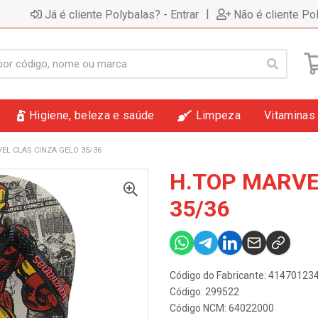
|
Já é cliente Polybalas? - Entrar
Não é cliente Po
Higiene, beleza e saúde
Limpeza
Vitaminas
EL CLAS CINZA GELO 35/36
H.TOP MARVE
35/36
Código do Fabricante: 4147012
Código: 299522
Código NCM: 64022000