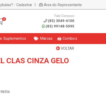
|
lybalas? - Cadastrar
Área do Representante
Fale Conosco
0
(83) 3049-4100
(83) 99148-5095
 e Suplementos
Marcas
Combos
VOLTAR
L CLAS CINZA GELO
3498356