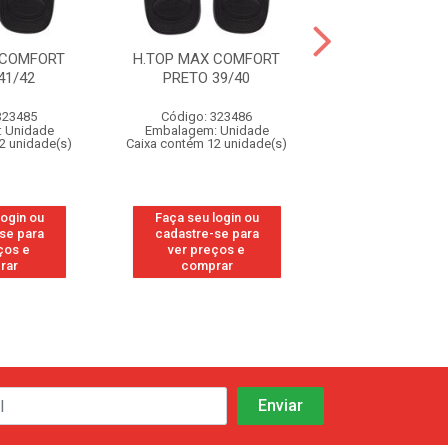
 COMFORT
H.TOP MAX COMFORT
H.TOP MAX C
41/42
PRETO 39/40
PRETO 37
323485
Código: 323486
Código: 32
 Unidade
Embalagem: Unidade
Embalagem: U
2 unidade(s)
Caixa contém 12 unidade(s)
Caixa contém 12 u
login ou
Faça seu login ou
Faça seu log
se para
cadastre-se para
cadastre-se
ços e
ver preços e
ver preços
rar
comprar
compra