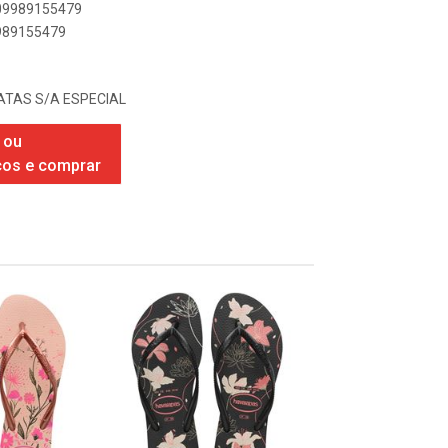
909989155479
9989155479
TAS S/A ESPECIAL
 ou
ços e comprar