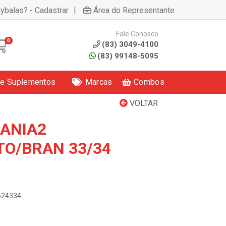
|
lybalas? - Cadastrar
Área do Representante
Fale Conosco
0
(83) 3049-4100
(83) 99148-5095
 e Suplementos
Marcas
Combos
VOLTAR
ANIA2
O/BRAN 33/34
3624334