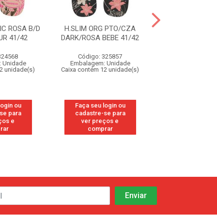
IC ROSA B/D
H.SLIM ORG PTO/CZA
H.SLIM ORG P
R 41/42
DARK/ROSA BEBE 41/42
DARK/ROSA BEB
324568
Código: 325857
Código: 32
 Unidade
Embalagem: Unidade
Embalagem: U
2 unidade(s)
Caixa contém 12 unidade(s)
Caixa contém 12 u
login ou
Faça seu login ou
Faça seu log
se para
cadastre-se para
cadastre-se
ços e
ver preços e
ver preços
rar
comprar
compra