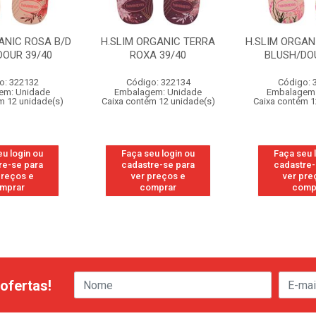
ANIC ROSA B/D
H.SLIM ORGANIC TERRA
H.SLIM ORGAN
DOUR 39/40
ROXA 39/40
BLUSH/DOU
o: 322132
Código: 322134
Código: 
em: Unidade
Embalagem: Unidade
Embalagem:
m 12 unidade(s)
Caixa contém 12 unidade(s)
Caixa contém 1
eu login ou
Faça seu login ou
Faça seu 
re-se para
cadastre-se para
cadastre-
preços e
ver preços e
ver pre
mprar
comprar
comp
ofertas!