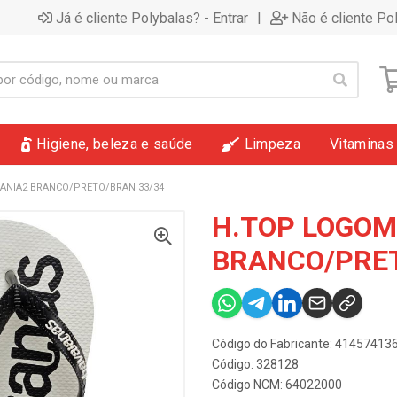
|
Já é cliente Polybalas? - Entrar
Não é cliente Po
Higiene, beleza e saúde
Limpeza
Vitaminas
ANIA2 BRANCO/PRETO/BRAN 33/34
H.TOP LOGOM
BRANCO/PRET
Código do Fabricante: 4145741
Código: 328128
Código NCM: 64022000