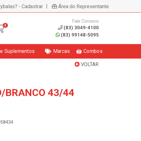
|
lybalas? - Cadastrar
Área do Representante
Fale Conosco
0
(83) 3049-4100
(83) 99148-5095
 e Suplementos
Marcas
Combos
VOLTAR
/BRANCO 43/44
4058434