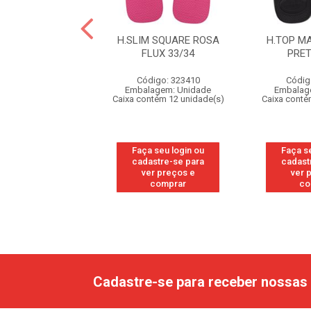
 MAX COMFORT
H.SLIM SQUARE ROSA
H.TOP M
O/BRANCO/AZ
FLUX 33/34
PRET
45/46
Código: 323410
Códig
digo: 328061
Embalagem: Unidade
Embalag
agem: Unidade
Caixa contém 12 unidade(s)
Caixa conté
ntém 12 unidade(s)
Faça seu login ou
Faça s
 seu login ou
cadastre-se para
cadast
astre-se para
ver preços e
ver 
er preços e
comprar
co
comprar
Cadastre-se para receber nossas 