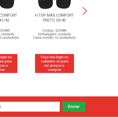
 COMFORT
H.TOP MAX COMFORT
H.TOP MAX C
41/42
PRETO 39/40
MARINHO 4
323485
Código: 323486
Código: 32
 Unidade
Embalagem: Unidade
Embalagem: U
2 unidade(s)
Caixa contém 12 unidade(s)
Caixa contém 12 u
login ou
Faça seu login ou
Faça seu log
se para
cadastre-se para
cadastre-se
ços e
ver preços e
ver preços
rar
comprar
compra