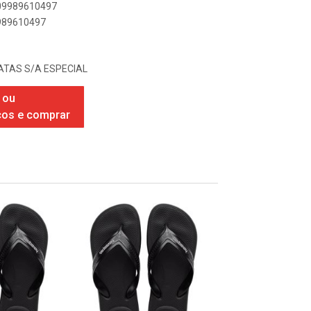
909989610497
9989610497
TAS S/A ESPECIAL
 ou
ços e comprar