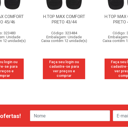
AX COMFORT
H.TOP MAX COMFORT
H.TOP MAX
O 45/46
PRETO 43/44
PRETO 
o: 323483
Código: 323484
Código: 
em: Unidade
Embalagem: Unidade
Embalagem:
m 12 unidade(s)
Caixa contém 12 unidade(s)
Caixa contém 1
eu login ou
Faça seu login ou
Faça seu 
re-se para
cadastre-se para
cadastre-
preços e
ver preços e
ver pre
mprar
comprar
comp
ofertas!