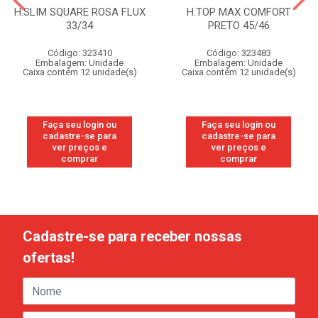
H.SLIM SQUARE ROSA FLUX
H.TOP MAX COMFORT
33/34
PRETO 45/46
Código: 323410
Código: 323483
Embalagem: Unidade
Embalagem: Unidade
Caixa contém 12 unidade(s)
Caixa contém 12 unidade(s)
Faça seu login ou
Faça seu login ou
cadastre-se para
cadastre-se para
ver preços e
ver preços e
comprar
comprar
Cadastre-se para receber nossas
ofertas!