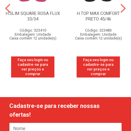
H.SLIM SQUARE ROSA FLUX
H.TOP MAX COMFORT
33/34
PRETO 45/46
Código: 323410
Código: 323483
Embalagem: Unidade
Embalagem: Unidade
Caixa contém 12 unidade(s)
Caixa contém 12 unidade(s)
Faça seu login ou
Faça seu login ou
cadastre-se para
cadastre-se para
ver preços e
ver preços e
comprar
comprar
Cadastre-se para receber nossas
ofertas!