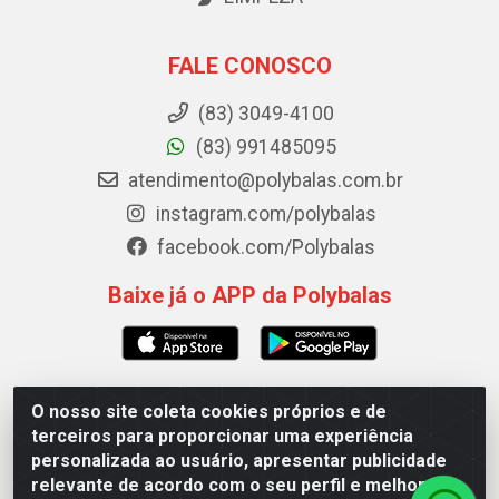
FALE CONOSCO
(83) 3049-4100
(83) 991485095
atendimento@polybalas.com.br
instagram.com/polybalas
facebook.com/Polybalas
Baixe já o APP da Polybalas
O nosso site coleta cookies próprios e de
Polybalas - Rua João Miguel de Souza, 173 Galpão B -
terceiros para proporcionar uma experiência
Ernesto Geisel, João Pessoa/PB - CEP 58.075-075 - CNPJ
personalizada ao usuário, apresentar publicidade
00.909.327/0002-61
relevante de acordo com o seu perfil e melhorar a