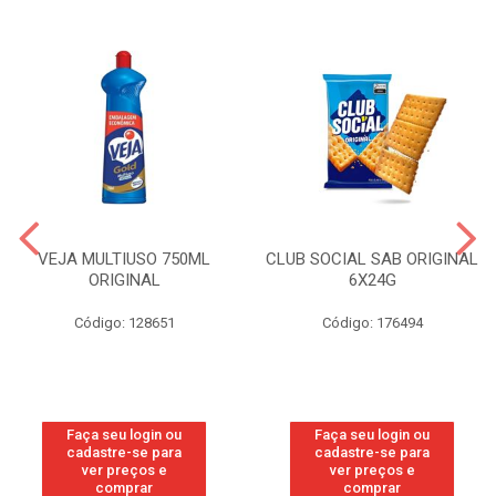
VEJA MULTIUSO 750ML
CLUB SOCIAL SAB ORIGINAL
ORIGINAL
6X24G
Código: 128651
Código: 176494
Faça seu login ou
Faça seu login ou
cadastre-se para
cadastre-se para
ver preços e
ver preços e
comprar
comprar