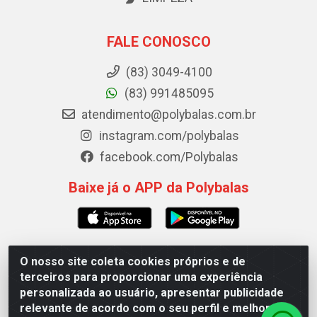
FALE CONOSCO
(83) 3049-4100
(83) 991485095
atendimento@polybalas.com.br
instagram.com/polybalas
facebook.com/Polybalas
Baixe já o APP da Polybalas
O nosso site coleta cookies próprios e de
Polybalas - Rua João Miguel de Souza, 173 Galpão B -
terceiros para proporcionar uma experiência
Ernesto Geisel, João Pessoa/PB - CEP 58.075-075 - CNPJ
personalizada ao usuário, apresentar publicidade
00.909.327/0002-61
relevante de acordo com o seu perfil e melhorar a