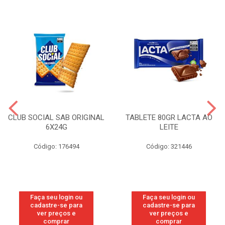
CLUB SOCIAL SAB ORIGINAL
TABLETE 80GR LACTA AO
6X24G
LEITE
Código: 176494
Código: 321446
Faça seu login ou
Faça seu login ou
cadastre-se para
cadastre-se para
ver preços e
ver preços e
comprar
comprar