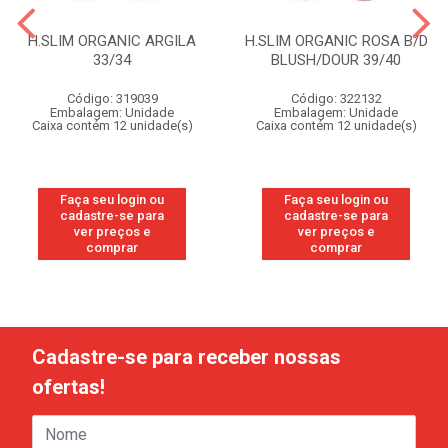
H.SLIM ORGANIC ARGILA
H.SLIM ORGANIC ROSA B/D
33/34
BLUSH/DOUR 39/40
Código: 319039
Código: 322132
Embalagem: Unidade
Embalagem: Unidade
Caixa contém 12 unidade(s)
Caixa contém 12 unidade(s)
Faça seu login ou
Faça seu login ou
cadastre-se para
cadastre-se para
ver preços e
ver preços e
comprar
comprar
Cadastre-se para receber nossas
ofertas!