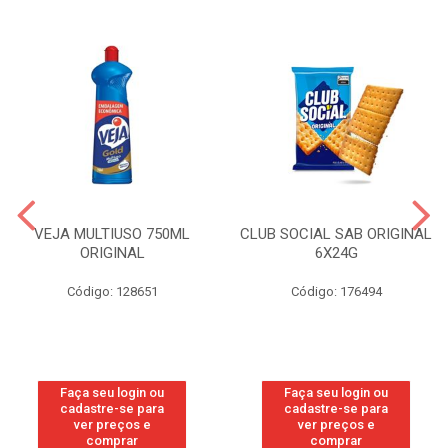
VEJA MULTIUSO 750ML
CLUB SOCIAL SAB ORIGINAL
ORIGINAL
6X24G
Código: 128651
Código: 176494
Faça seu login ou
Faça seu login ou
cadastre-se para
cadastre-se para
ver preços e
ver preços e
comprar
comprar