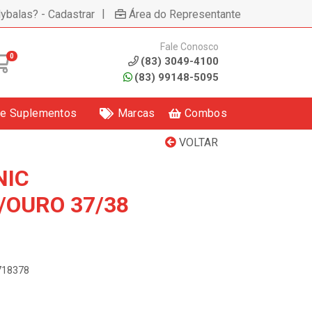
|
lybalas? - Cadastrar
Área do Representante
Fale Conosco
0
(83) 3049-4100
(83) 99148-5095
 e Suplementos
Marcas
Combos
VOLTAR
NIC
/OURO 37/38
2718378