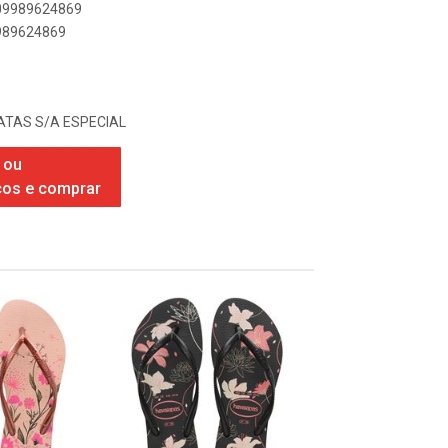
909989624869
9989624869
TAS S/A ESPECIAL
 ou
ços e comprar