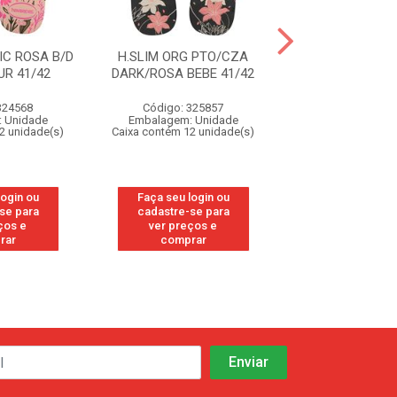
IC ROSA B/D
H.SLIM ORG PTO/CZA
H.SLIM ORG P
R 41/42
DARK/ROSA BEBE 41/42
DARK/ROSA BEB
324568
Código: 325857
Código: 32
 Unidade
Embalagem: Unidade
Embalagem: U
2 unidade(s)
Caixa contém 12 unidade(s)
Caixa contém 12 u
login ou
Faça seu login ou
Faça seu log
se para
cadastre-se para
cadastre-se
ços e
ver preços e
ver preços
rar
comprar
compra