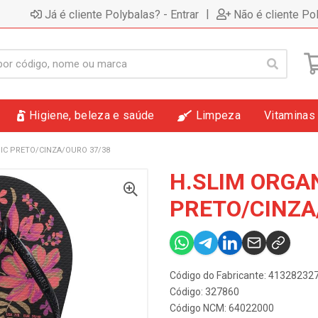
|
Já é cliente Polybalas? - Entrar
Não é cliente Po
Higiene, beleza e saúde
Limpeza
Vitaminas
IC PRETO/CINZA/OURO 37/38
H.SLIM ORGA
PRETO/CINZA
Código do Fabricante: 4132823
Código: 327860
Código NCM: 64022000