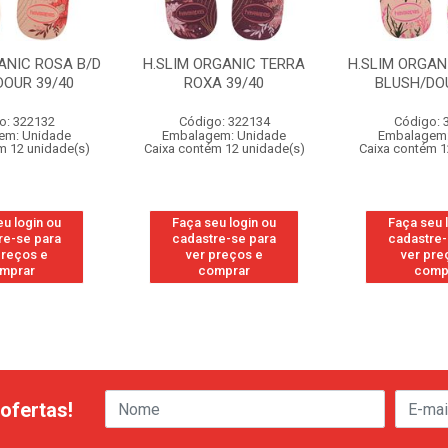
ANIC ROSA B/D
H.SLIM ORGANIC TERRA
H.SLIM ORGAN
DOUR 39/40
ROXA 39/40
BLUSH/DOU
o: 322132
Código: 322134
Código: 
em: Unidade
Embalagem: Unidade
Embalagem:
m 12 unidade(s)
Caixa contém 12 unidade(s)
Caixa contém 1
eu login ou
Faça seu login ou
Faça seu 
re-se para
cadastre-se para
cadastre-
preços e
ver preços e
ver pre
mprar
comprar
comp
ofertas!