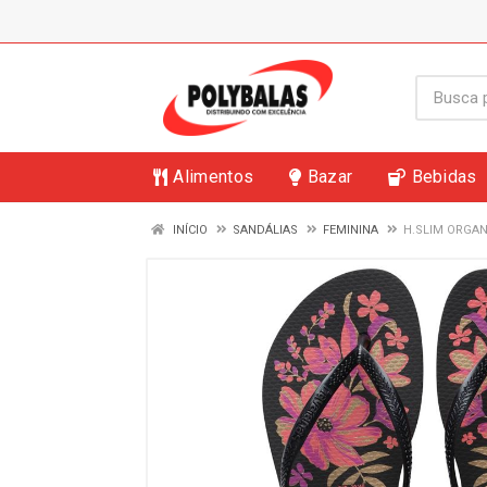
Alimentos
Bazar
Bebidas
INÍCIO
SANDÁLIAS
FEMININA
H.SLIM ORGAN