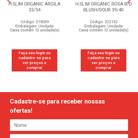
H.SLIM ORGANIC ARGILA
H.SLIM ORGANIC ROSA B/D
33/34
BLUSH/DOUR 39/40
Código: 319039
Código: 322132
Embalagem: Unidade
Embalagem: Unidade
Caixa contém 12 unidade(s)
Caixa contém 12 unidade(s)
Faça seu login ou
Faça seu login ou
cadastre-se para
cadastre-se para
ver preços e
ver preços e
comprar
comprar
Cadastre-se para receber nossas
ofertas!