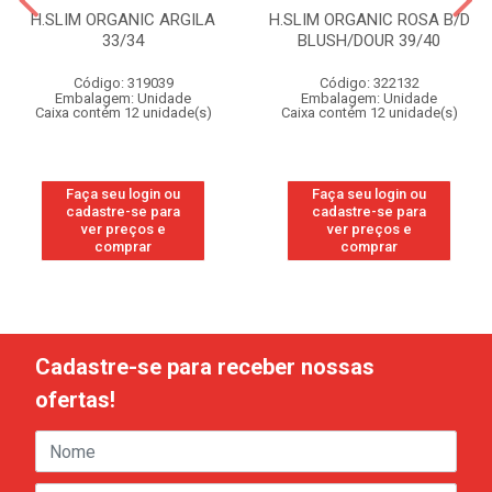
H.SLIM ORGANIC ARGILA
H.SLIM ORGANIC ROSA B/D
33/34
BLUSH/DOUR 39/40
Código: 319039
Código: 322132
Embalagem: Unidade
Embalagem: Unidade
Caixa contém 12 unidade(s)
Caixa contém 12 unidade(s)
Faça seu login ou
Faça seu login ou
cadastre-se para
cadastre-se para
ver preços e
ver preços e
comprar
comprar
Cadastre-se para receber nossas
ofertas!